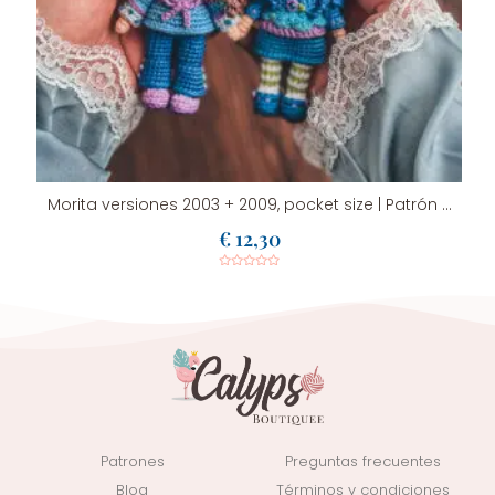
9 | Patrón de crochet en PDF
Morita versiones 2003 + 2009, pocket size | Patrón de crochet en PDF
€
12,30
Valorado
con
0
de
5
Patrones
Preguntas frecuentes
Blog
Términos y condiciones