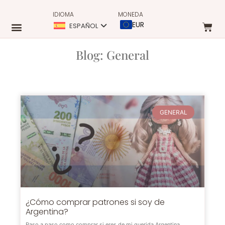
IDIOMA
MONEDA
EUR
ESPAÑOL
Blog: General
GENERAL
¿Cómo comprar patrones si soy de
Argentina?
Paso a paso como comprar si eres de mi querida Argentina