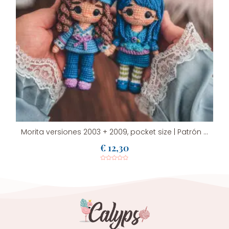
9 | Patrón de crochet en PDF
Morita versiones 2003 + 2009, pocket size | Patrón de crochet en PDF
€
12,30
Valorado
con
0
de
5