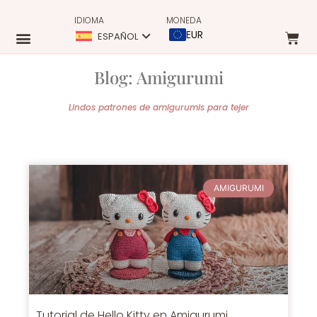
IDIOMA
MONEDA
EUR
ESPAÑOL
Blog: Amigurumi
Lindos patrones de amigurumis para tejer
AMIGURUMI
Tutorial de Hello Kitty en Amigurumi