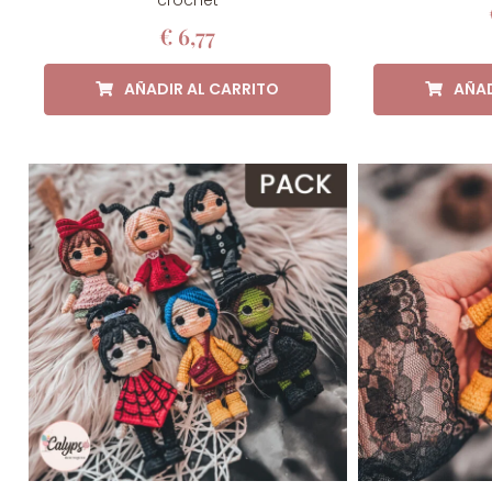
€
6,77
AÑADIR AL CARRITO
AÑAD