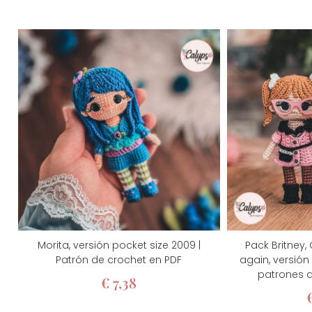
1
V
5
v
Morita, versión pocket size 2009 |
Pack Britney, 
Patrón de crochet en PDF
again, versión
patrones d
€
7,38