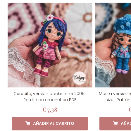
Cerecita, versión pocket size 2009 |
Morita version
1
V
5
Patrón de crochet en PDF
size | Patró
v
d
€
7,38
AÑADIR AL CARRITO
AÑAD