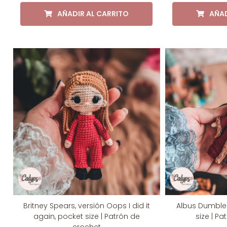
AÑADIR AL CARRITO
AÑAD
Britney Spears, versión Oops I did it
Albus Dumbled
again, pocket size | Patrón de
size | P
crochet