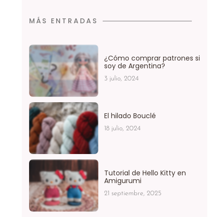
0
0
de
de
5
5
MÁS ENTRADAS
¿Cómo comprar patrones si
soy de Argentina?
3 julio, 2024
El hilado Bouclé
18 julio, 2024
Tutorial de Hello Kitty en
Amigurumi
21 septiembre, 2025