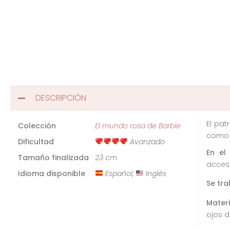
DESCRIPCIÓN
El pat
Colección
El mundo rosa de Barbie
como v
Dificultad
Avanzado
En el
Tamaño finalizada
23 cm
acceso
Idioma disponible
Español,
Inglés
Se tra
Mater
ojos d