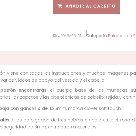
AÑADIR AL CARRITO
SKU
10-BARB-01
Categoría
Patrones en P
rón viene con todas las instrucciones y muchas imágenes par
arios vídeos de apoyo del vestido y el cabello.
 patrón encontrarás
: el cuerpo base de las muñecas, su
rios, los zapatos y las dos técnicas de cabello: tejida y corti
baja con ganchillo de
: 1.25mm, marca clover soft touch.
iales
: Hilos de algodón de tres hebras en colores: piel, rosa di
e seguridad de 8mm, entre otros materiales.