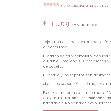
(
17
VALORACIONES DE CLIENTES)
Valorado
20
con
5.00
de
5 en base
a
€
11,69
valoraciones
de clientes
IVA incluido
Teje a esta linda versión de la fa
cuadros rosa.
El patrón es muy completo, trae inst
a Barbie junto con sus accesorios y 
de cabello.
El vestido y los zapatos son desmont
Si quieres saber más información, mat
Esto es un archivo en formato PD
amigurumi.
No son las muñecas te
nada físico. No se harán devolucione