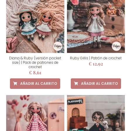
Diana & Ruby (versión pocket
Ruby Gillis | Patrón de crochet
size) | Pack de patrones de
€
12,92
crochet
€
8,61
AÑADIR AL CARRITO
AÑADIR AL CARRITO