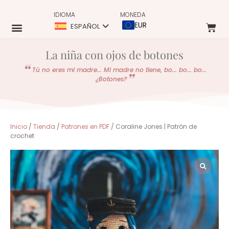
IDIOMA
MONEDA
EUR
ESPAÑOL
La niña con ojos de botones
Tú no eres mi madre... Mi madre no tiene, bo... bo... bo...
¿Botones?
Inicio
/
Tienda
/
Patrones en PDF
/ Coraline Jones | Patrón de
crochet