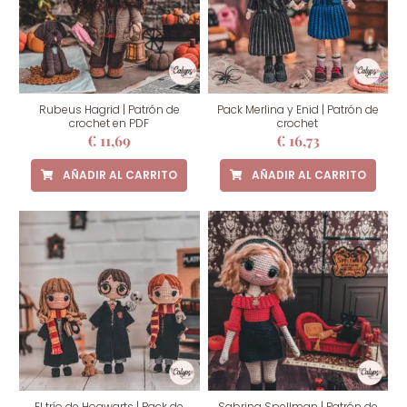
Rubeus Hagrid | Patrón de
Pack Merlina y Enid | Patrón de
crochet en PDF
crochet
€
11,69
€
16,73
AÑADIR AL CARRITO
AÑADIR AL CARRITO
El trío de Hogwarts | Pack de
Sabrina Spellman | Patrón de