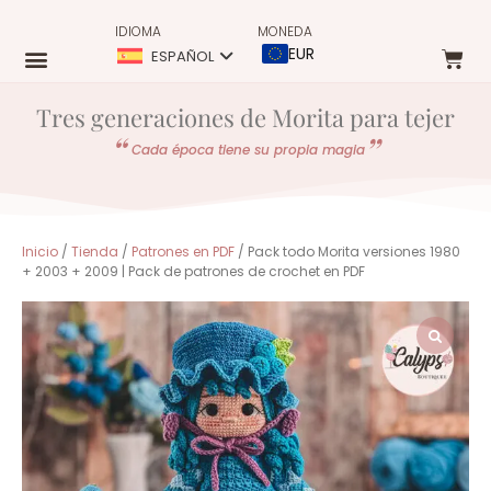
IDIOMA
MONEDA
EUR
ESPAÑOL
Tres generaciones de Morita para tejer
Cada época tiene su propia magia
Inicio
/
Tienda
/
Patrones en PDF
/ Pack todo Morita versiones 1980
+ 2003 + 2009 | Pack de patrones de crochet en PDF