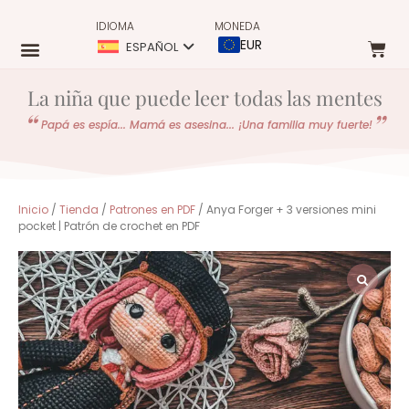
IDIOMA
MONEDA
EUR
ESPAÑOL
La niña que puede leer todas las mentes
Papá es espía... Mamá es asesina... ¡Una familia muy fuerte!
Inicio
/
Tienda
/
Patrones en PDF
/ Anya Forger + 3 versiones mini
pocket | Patrón de crochet en PDF