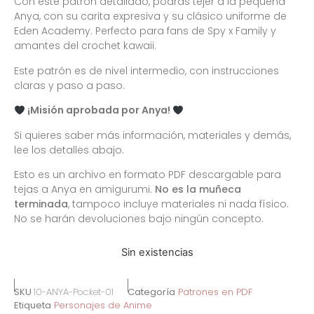
Con este patrón detallado, podrás tejer a la pequeña
Anya, con su carita expresiva y su clásico uniforme de
Eden Academy. Perfecto para fans de Spy x Family y
amantes del crochet kawaii.
Este patrón es de nivel intermedio, con instrucciones
claras y paso a paso.
¡Misión aprobada por Anya!
Si quieres saber más información, materiales y demás,
lee los detalles abajo.
Esto es un archivo en formato PDF descargable para
tejas a Anya en amigurumi.
No es la muñeca
terminada
, tampoco incluye materiales ni nada físico.
No se harán devoluciones bajo ningún concepto.
Sin existencias
SKU
10-ANYA-Pocket-01
Categoría
Patrones en PDF
Etiqueta
Personajes de Anime