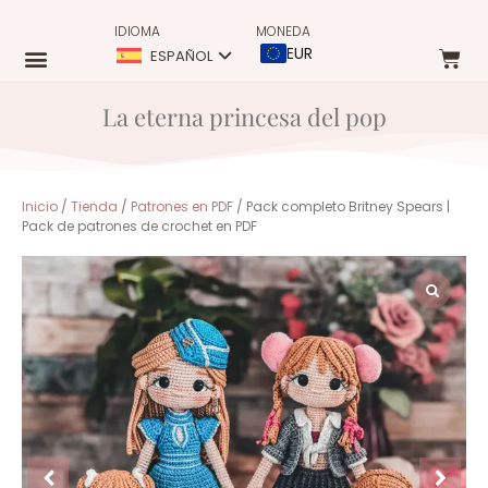
IDIOMA
MONEDA
EUR
ESPAÑOL
La eterna princesa del pop
Inicio
/
Tienda
/
Patrones en PDF
/ Pack completo Britney Spears |
Pack de patrones de crochet en PDF