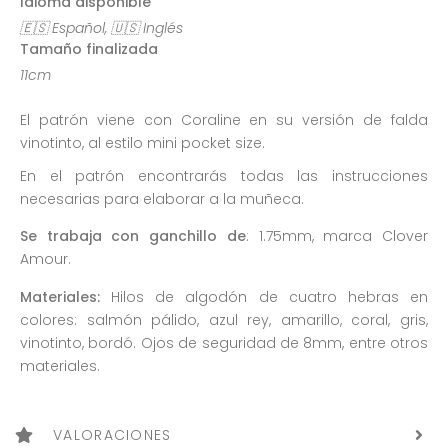
Idioma disponible
🇪🇸 Español, 🇺🇸 Inglés
Tamaño finalizada
11cm
El patrón viene con Coraline en su versión de falda
vinotinto, al estilo mini pocket size.
En el patrón encontrarás todas las instrucciones
necesarias para elaborar a la muñeca.
Se trabaja con ganchillo de
: 1.75mm, marca Clover
Amour.
Materiales:
Hilos de algodón de cuatro hebras en
colores: salmón pálido, azul rey, amarillo, coral, gris,
vinotinto, bordó. Ojos de seguridad de 8mm, entre otros
materiales.
VALORACIONES