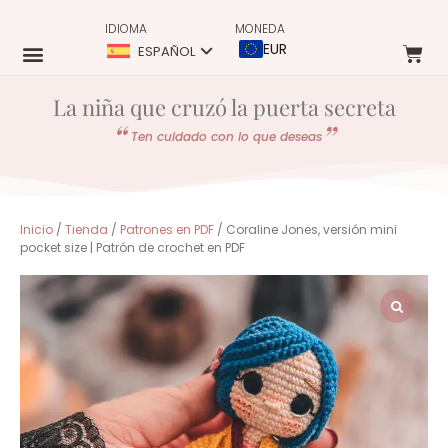
IDIOMA
MONEDA
EUR
ESPAÑOL
La niña que cruzó la puerta secreta
Ten cuidado con lo que deseas
Inicio
/
Tienda
/
Patrones en PDF
/ Coraline Jones, versión mini
pocket size | Patrón de crochet en PDF