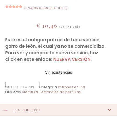
(
1
VALORACIÓN DE CLIENTE)
Valorado
1
con
5.00
de
5 en base
a
€
10,46
valoración
de un
IVA incluido
cliente
Este es el antiguo patrón de Luna versión
gorro de león, el cual ya no se comercializa.
Para ver y comprar la nueva versión, haz
click en este enlace:
NUERVA VERSIÓN
.
Sin existencias
SKU
10-HP-04-old
Categoría
Patrones en PDF
Etiquetas
Literatura
,
Personajes de películas
DESCRIPCIÓN