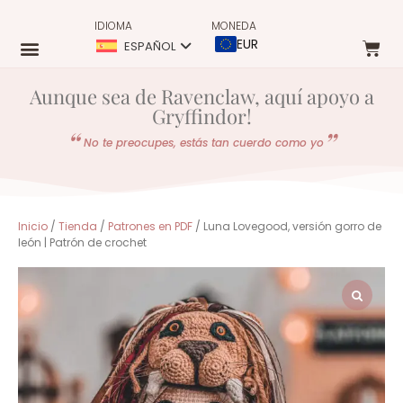
IDIOMA
MONEDA
EUR
ESPAÑOL
Aunque sea de Ravenclaw, aquí apoyo a
Gryffindor!
No te preocupes, estás tan cuerdo como yo
Inicio
/
Tienda
/
Patrones en PDF
/ Luna Lovegood, versión gorro de
león | Patrón de crochet