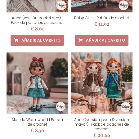
Anne (versión pocket size) |
Ruby Gillis | Patrón de crochet
Pack de patrones de crochet
€
12,92
€
8,61
AÑADIR AL CARRITO
AÑADIR AL CARRITO
Matilda Wormwood | Patrón
Anne (versión joven & versión
de crochet
mayor) | Pack de patrones de
crochet
€
8,36
€
20,66