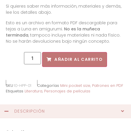
Si quieres saber más información, materiales y demás,
lee los detalles abajo.
Esto es un archivo en formato PDF descargable para
tejas a Luna en amigurumi.
No es la muñeca
terminada
, tampoco incluye materiales ni nada físico.
No se harán devoluciones bajo ningún concepto.
AÑADIR AL CARRITO
SKU
10-HPP-01
Categorías
Mini pocket size
,
Patrones en PDF
Etiquetas
Literatura
,
Personajes de películas
DESCRIPCIÓN