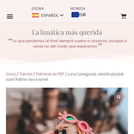
IDIOMA
MONEDA
EUR
ESPAÑOL
La lunática más querida
Lo que perdemos al final siempre vuelve a nosotros, aunque a
veces no del modo que esperamos
Inicio
/
Tienda
/
Patrones en PDF
/ Luna Lovegood, versión pocket
size | Patrón de crochet