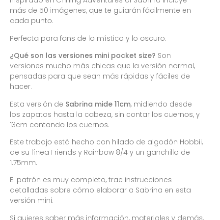
inspirado en Chilling Adventures of Sabrina incluye
más de 50 imágenes, que te guiarán fácilmente en
cada punto.
Perfecta para fans de lo místico y lo oscuro.
¿Qué son las versiones mini pocket size?
Son
versiones mucho más chicas que la versión normal,
pensadas para que sean más rápidas y fáciles de
hacer.
Esta versión de
Sabrina mide 11cm
, midiendo desde
los zapatos hasta la cabeza, sin contar los cuernos, y
13cm contando los cuernos.
Este trabajo está hecho con hilado de algodón Hobbii,
de su línea Friends y Rainbow 8/4 y un ganchillo de
1.75mm.
El patrón es muy completo, trae instrucciones
detalladas sobre cómo elaborar a Sabrina en esta
versión mini.
Si quieres saber más información, materiales y demás,