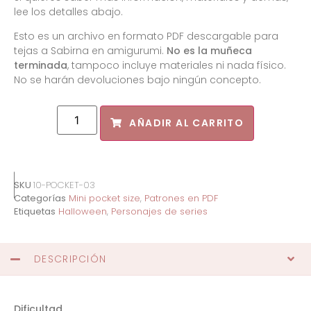
lee los detalles abajo.
Esto es un archivo en formato PDF descargable para
tejas a Sabirna en amigurumi.
No es la muñeca
terminada
, tampoco incluye materiales ni nada físico.
No se harán devoluciones bajo ningún concepto.
AÑADIR AL CARRITO
SKU
10-POCKET-03
Categorías
Mini pocket size
,
Patrones en PDF
Etiquetas
Halloween
,
Personajes de series
DESCRIPCIÓN
Dificultad