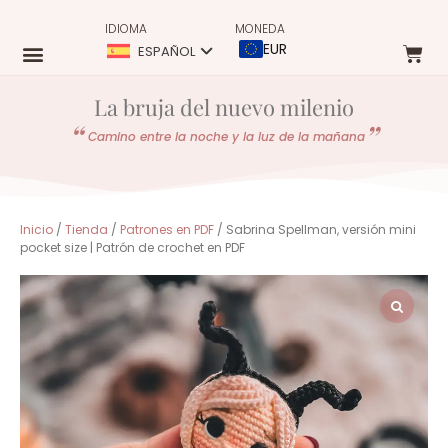
IDIOMA
MONEDA
EUR
ESPAÑOL
La bruja del nuevo milenio
Camino entre la noche y la luz de la mañana
Inicio
/
Tienda
/
Patrones en PDF
/ Sabrina Spellman, versión mini
pocket size | Patrón de crochet en PDF