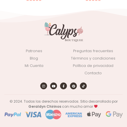
1
Valorado con
1
Valorado con
5.00
de 5 en
5.00
de 5 en
base a
base a
valoración de
valoración de
un cliente
un cliente
Patrones
Preguntas frecuentes
Blog
Términos y condiciones
Mi Cuenta
Política de privacidad
Contacto
© 2024. Todos los derechos reservados. Sitio desarrollado por
Geraldyn Chirinos
con mucho amor
.