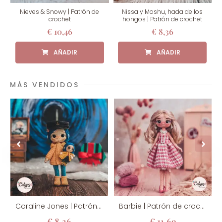
Nieves & Snowy | Patrón de
Nissa y Moshu, hada de los
crochet
hongos | Patrón de crochet
€
10,46
€
8,36
MÁS VENDIDOS
Coraline Jones | Patrón de crochet
Barbie | Patrón de crochet
€
8,36
€
11,69