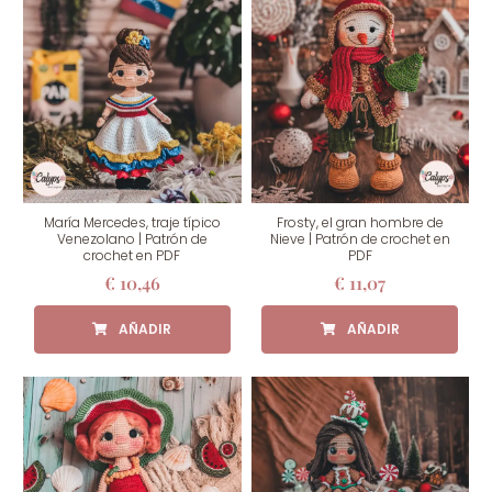
María Mercedes, traje típico
Frosty, el gran hombre de
Venezolano | Patrón de
Nieve | Patrón de crochet en
crochet en PDF
PDF
€
10,46
€
11,07