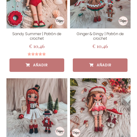
Sandy Summer | Patrón de
Ginger & Gingy | Patrón de
crochet
crochet
€
10,46
€
10,46
Valorado
con
5.00
de 5